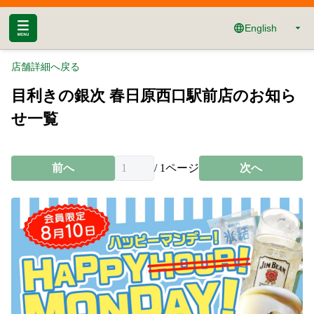
English
店舗詳細へ戻る
目利きの銀次 春日原西口駅前店のお知ら
せ一覧
前へ
/
1
ページ
次へ